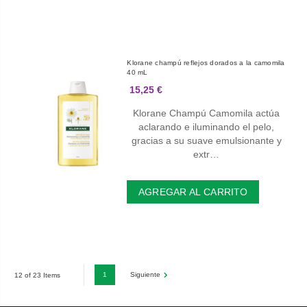
Klorane champú reflejos dorados a la camomila
40 mL
15,25 €
Klorane Champú Camomila actúa
aclarando e iluminando el pelo,
gracias a su suave emulsionante y
extr…
AGREGAR AL CARRITO
1
Siguiente
12 of 23 Items