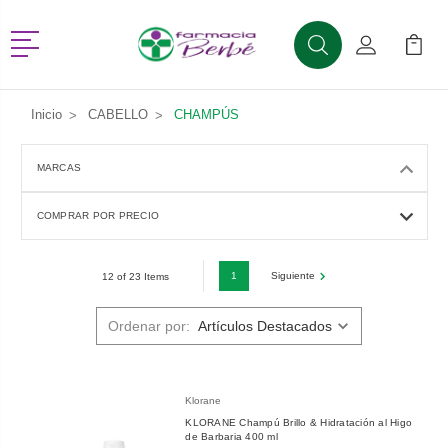
Menú
Buscar
Mi Cuenta
Mi Ca
Buscar
Inicio
CABELLO
CHAMPÚS
MARCAS
COMPRAR POR PRECIO
1
Siguiente
12 of 23 Items
Ordenar por:
Klorane
KLORANE Champú Brillo & Hidratación al Higo
de Barbaria 400 ml