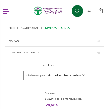
Menú
Buscar
Mi Cuenta
Mi Ca
Buscar
Inicio
CORPORAL
MANOS Y UÑAS
MARCAS
COMPRAR POR PRECIO
5 of 5 Items
Ordenar por:
Suavinex
Suavinex set de manicura rosa
28,50 €