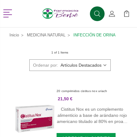
Menú
Buscar
Mi Cuenta
Mi Ca
Buscar
Inicio
MEDICINA NATURAL
INFECCIÓN DE ORINA
1 of 1 Items
Ordenar por:
20 comprimidos cistitus nox uriach
21,50 €
Cistitus Nox es un complemento
alimenticio a base de arándano rojo
americano titulado al 80% en proa…