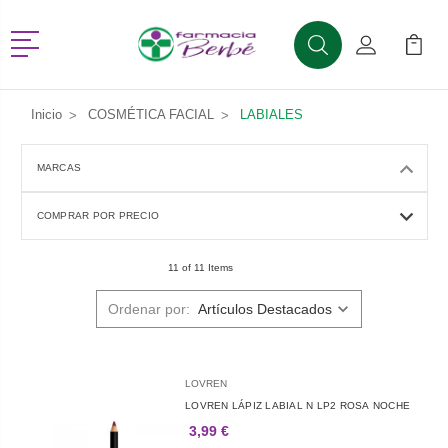
Menú
Buscar
Mi Cuenta
Mi Ca
Buscar
Inicio
COSMÉTICA FACIAL
LABIALES
MARCAS
COMPRAR POR PRECIO
11 of 11 Items
Ordenar por:
LOVREN
LOVREN LÁPIZ LABIAL N LP2 ROSA NOCHE
3,99 €